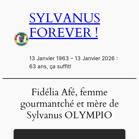
Aller
SYLVANUS
au
contenu
FOREVER !
13 Janvier 1963 – 13 Janvier 2026 :
63 ans, ça suffit!
Fidélia Afé, femme
gourmantché et mère de
Sylvanus OLYMPIO