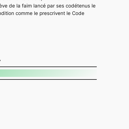
e de la faim lancé par ses codétenus le
ndition comme le prescrivent le Code
at
l
opy
ink
»