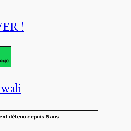
ER !
Togo
wali
ement détenu depuis 6 ans