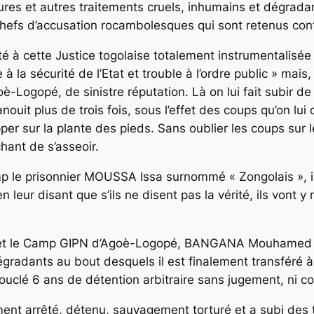
tures et autres traitements cruels, inhumains et dégrada
chefs d’accusation rocambolesques qui sont retenus contr
nté à cette Justice togolaise totalement instrumentalisée 
e à la sécurité de l’Etat et trouble à l’ordre public »
mais, 
Logopé, de sinistre réputation. Là on lui fait subir de 
anouit plus de trois fois, sous l’effet des coups qu’on 
per sur la plante des pieds. Sans oublier les coups sur l
chant de s’asseoir.
 Camp le prisonnier MOUSSA Issa surnommé « Zongolais »,
leur disant que s’ils ne disent pas la vérité, ils vont y m
li et le Camp GIPN d’Agoè-Logopé, BANGANA Mouhamed A
gradants au bout desquels il est finalement transféré à 
bouclé 6 ans de détention arbitraire sans jugement, ni 
ement arrêté, détenu, sauvagement torturé et a subi des 