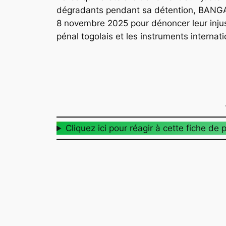
dégradants pendant sa détention, BANGAN
8 novembre 2025 pour dénoncer leur injus
pénal togolais et les instruments internatio
Cliquez ici pour réagir à cette fiche de p