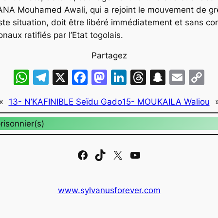
A Mouhamed Awali, qui a rejoint le mouvement de grèv
te situation, doit être libéré immédiatement et sans co
naux ratifiés par l’Etat togolais.
Partagez
WhatsApp
Telegram
X
Facebook
Mastodon
LinkedIn
Threads
Snapch
Emai
C
L
«
13- N’KAFINIBLE Seïdu Gado
15- MOUKAILA Waliou
risonnier(s)
Facebook
TikTok
X
YouTube
www.sylvanusforever.com