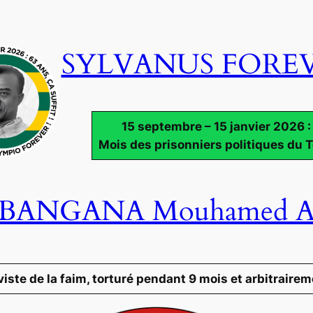
SYLVANUS FOREV
15 septembre – 15 janvier 2026 :
Mois des prisonniers politiques du 
 BANGANA Mouhamed A
viste de la faim, torturé pendant 9 mois et arbitrair