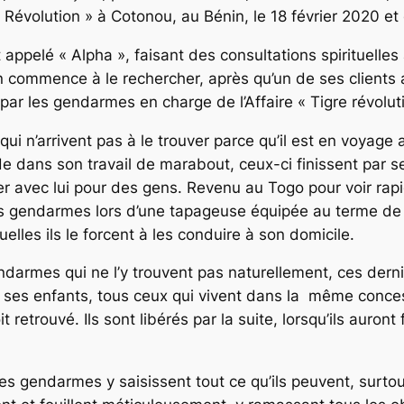
re Révolution » à Cotonou, au Bénin, le 18 février 2020 e
lé « Alpha », faisant des consultations spirituelles 
ommence à le rechercher, après qu’un de ses clients ait 
e par les gendarmes en charge de l’Affaire « Tigre révolut
ui n’arrivent pas à le trouver parce qu’il est en voyag
e dans son travail de marabout, ceux-ci finissent par se
r avec lui pour des gens. Revenu au Togo pour voir rapi
es gendarmes lors d’une tapageuse équipée au terme de 
lles ils le forcent à les conduire à son domicile.
gendarmes qui ne l’y trouvent pas naturellement, ces dern
ses enfants, tous ceux qui vivent dans la même conces
soit retrouvé. Ils sont libérés par la suite, lorsqu’ils a
les gendarmes y saisissent tout ce qu’ils peuvent, surto