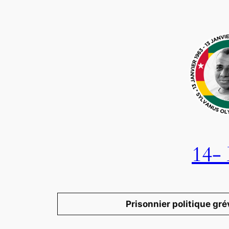
Aller
au
contenu
14-
Prisonnier politique gré