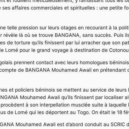
ent et fouillent méticuleusement, y ramassant tous les o
 ses affaires commerciales et spirituelles : une petite f
 telle pression sur leurs otages en recourant à la polit
leur révèle là où se trouve BANGANA, sans succès. Puis
 de torture qu’ils finissent par lui arracher que son pa
i de Lomé pour le grand voyage à destination de Cotonou
ogolais prennent contact avec leurs homologues béninois
le compte de BANGANA Mouhamed Awali en prétendant qu’
mes et policiers béninois se mettent au service de leurs
GANA Mouhamed Awali qu’ils finissent par localiser alor
ocèdent à son interpellation musclée suite à laquelle l
s de Lomé qui les déportent au Togo. On était le 18 fé
GANA Mouhamed Awali est d’abord conduit au SCRIC de