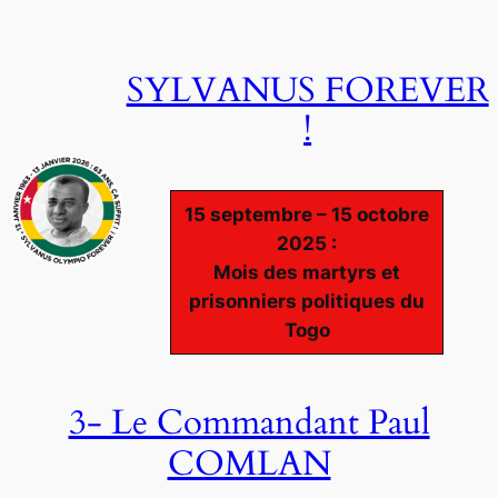
Aller
au
SYLVANUS FOREVER
contenu
!
15 septembre – 15 octobre
2025 :
Mois des martyrs et
prisonniers politiques du
Togo
3- Le Commandant Paul
COMLAN