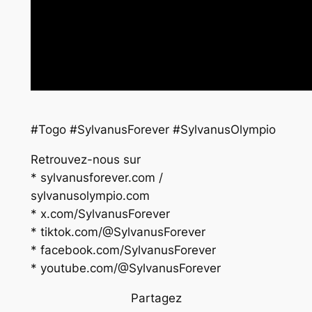
#Togo #SylvanusForever #SylvanusOlympio
Retrouvez-nous sur
* sylvanusforever.com /
sylvanusolympio.com
* x.com/SylvanusForever
* tiktok.com/@SylvanusForever
* facebook.com/SylvanusForever
* youtube.com/@SylvanusForever
Partagez