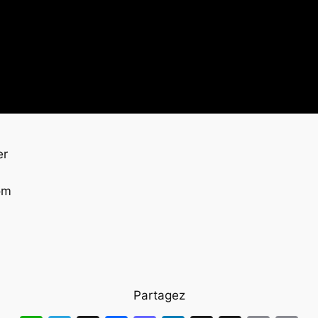
er
om
Partagez