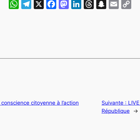
WhatsApp
Telegram
X
Facebook
Mastodon
LinkedIn
Threads
Snapch
Emai
C
L
 conscience citoyenne à l’action
Suivante :
LIVE
République
→