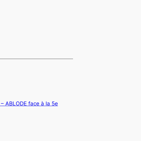
at
l
opy
ink
 – ABLODE face à la 5e